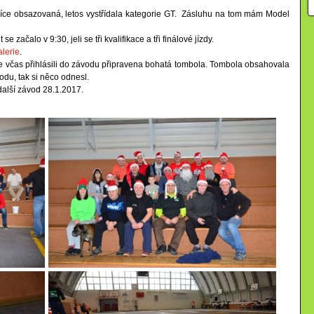
evíce obsazovaná, letos vystřídala kategorie GT. Zásluhu na tom mám Model
začalo v 9:30, jeli se tři kvalifikace a tři finálové jízdy.
alerie
.
se včas přihlásili do závodu připravena bohatá tombola. Tombola obsahovala
du, tak si něco odnesl.
alší závod 28.1.2017.