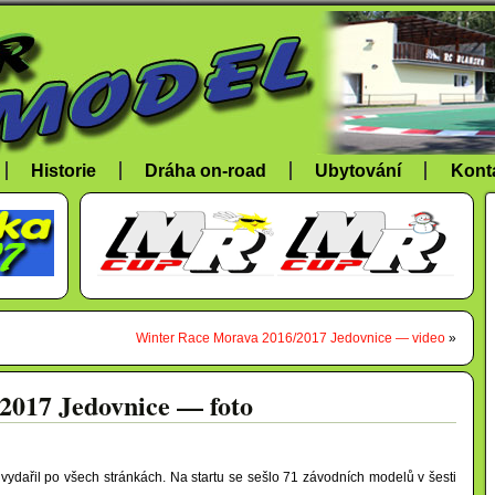
Historie
Dráha on-road
Ubytování
Kont
Winter Race Morava 2016/2017 Jedovnice — video
»
2017 Jedovnice — foto
dařil po všech stránkách. Na startu se sešlo 71 závodních modelů v šesti