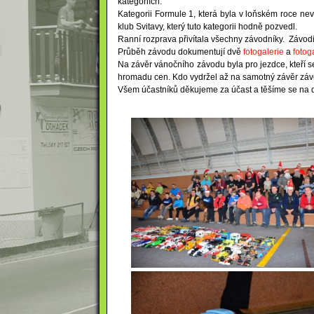
kategoriích.
Kategorii Formule 1, která byla v loňském roce n
klub Svitavy, který tuto kategorii hodně pozvedl.
Ranní rozprava přivítala všechny závodníky. Závodit se 
Průběh závodu dokumentují dvě
fotogalerie
a
fotog
Na závěr vánočního závodu byla pro jezdce, kteří 
hromadu cen. Kdo vydržel až na samotný závěr závo
Všem účastníků děkujeme za účast a těšíme se na d