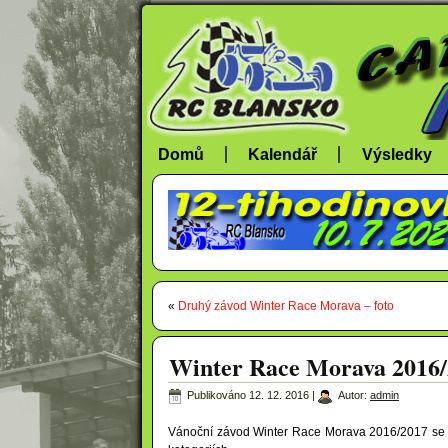
Domů
Kalendář
Výsledky
«
Druhý závod Winter Race Morava – foto
Winter Race Morava 2016/
Publikováno
12. 12. 2016
|
Autor:
admin
Vánoční závod Winter Race Morava 2016/2017 se vy