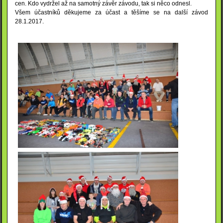
cen. Kdo vydržel až na samotný závěr závodu, tak si něco odnesl.
Všem účastníků děkujeme za účast a těšíme se na další závod
28.1.2017.