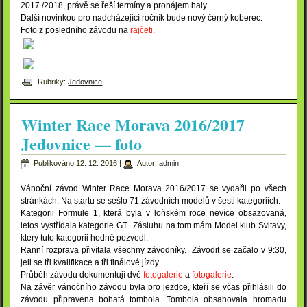
2017 /2018, právě se řeší termíny a pronájem haly.
Další novinkou pro nadcházející ročník bude nový černý koberec.
Foto z posledního závodu na
rajčeti
.
Rubriky:
Jedovnice
Winter Race Morava 2016/2017
Jedovnice — foto
Publikováno
12. 12. 2016
|
Autor:
admin
Vánoční závod Winter Race Morava 2016/2017 se vydařil po všech
stránkách. Na startu se sešlo 71 závodních modelů v šesti kategoriích.
Kategorii Formule 1, která byla v loňském roce nevíce obsazovaná,
letos vystřídala kategorie GT. Zásluhu na tom mám Model klub Svitavy,
který tuto kategorii hodně pozvedl.
Ranní rozprava přivítala všechny závodníky. Závodit se začalo v 9:30,
jeli se tři kvalifikace a tři finálové jízdy.
Průběh závodu dokumentují dvě
fotogalerie
a
fotogalerie
.
Na závěr vánočního závodu byla pro jezdce, kteří se včas přihlásili do
závodu připravena bohatá tombola. Tombola obsahovala hromadu