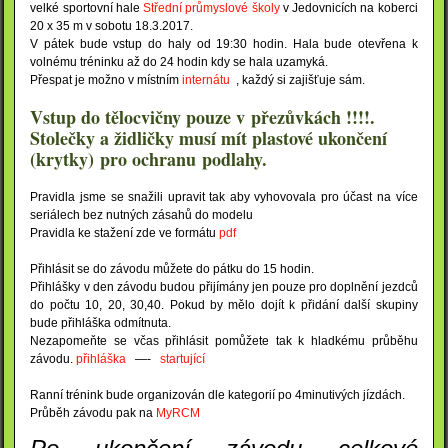
velké sportovní hale
Střední průmyslové školy
v Jedovnicích na koberci
20 x 35 m v sobotu 18.3.2017.
V pátek bude vstup do haly od 19:30 hodin. Hala bude otevřena k
volnému tréninku až do 24 hodin kdy se hala uzamyká.
Přespat je možno v místním
internátu
, každý si zajišťuje sám.
Vstup do tělocvičny pouze v přezůvkách !!!!.
Stolečky a židličky musí mít plastové ukončení
(krytky) pro ochranu podlahy.
Pravidla jsme se snažili upravit tak aby vyhovovala pro účast na více
seriálech bez nutných zásahů do modelu
Pravidla ke stažení zde ve formátu
pdf
Přihlásit se do závodu můžete do pátku do 15 hodin.
Přihlášky v den závodu budou přijímány jen pouze pro doplnění jezdců
do počtu 10, 20, 30,40. Pokud by mělo dojít k přidání další skupiny
bude přihláška odmítnuta.
Nezapomeňte se včas přihlásit pomůžete tak k hladkému průběhu
závodu.
přihláška
—-
startující
Ranní trénink bude organizován dle kategorií po 4minutivých jízdách.
Průběh závodu pak na
MyRCM