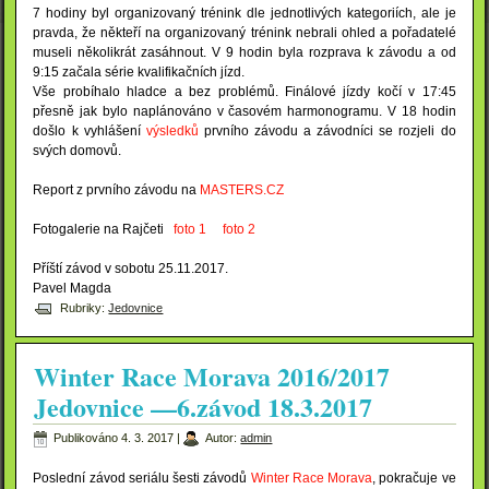
7 hodiny byl organizovaný trénink dle jednotlivých kategoriích, ale je
pravda, že někteří na organizovaný trénink nebrali ohled a pořadatelé
museli několikrát zasáhnout. V 9 hodin byla rozprava k závodu a od
9:15 začala série kvalifikačních jízd.
Vše probíhalo hladce a bez problémů. Finálové jízdy kočí v 17:45
přesně jak bylo naplánováno v časovém harmonogramu. V 18 hodin
došlo k vyhlášení
výsledků
prvního závodu a závodníci se rozjeli do
svých domovů.
Report z prvního závodu na
MASTERS.CZ
Fotogalerie na Rajčeti
foto 1
foto 2
Příští závod v sobotu 25.11.2017.
Pavel Magda
Rubriky:
Jedovnice
Winter Race Morava 2016/2017
Jedovnice —6.závod 18.3.2017
Publikováno
4. 3. 2017
|
Autor:
admin
Poslední závod seriálu šesti závodů
Winter Race Morava
, pokračuje ve