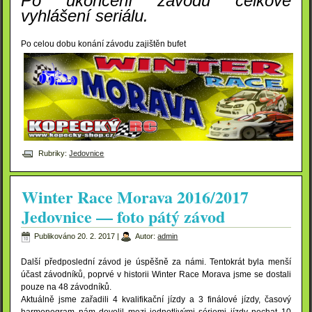
Po ukončení závodu celkové
vyhlášení seriálu.
Po celou dobu konání závodu zajištěn bufet
Rubriky:
Jedovnice
Winter Race Morava 2016/2017
Jedovnice — foto pátý závod
Publikováno
20. 2. 2017
|
Autor:
admin
Další předposlední závod je úspěšně za námi. Tentokrát byla menší
účast závodníků, poprvé v historii Winter Race Morava jsme se dostali
pouze na 48 závodníků.
Aktuálně jsme zařadili 4 kvalifikační jízdy a 3 finálové jízdy, časový
harmonogram nám dovolil mezi jednotlivými sériemi jízdy nechat 10