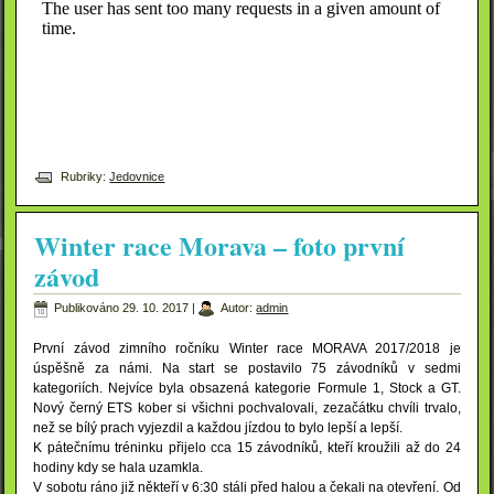
Rubriky:
Jedovnice
Winter race Morava – foto první
závod
Publikováno
29. 10. 2017
|
Autor:
admin
První závod zimního ročníku Winter race MORAVA 2017/2018 je
úspěšně za námi. Na start se postavilo 75 závodníků v sedmi
kategoriích. Nejvíce byla obsazená kategorie Formule 1, Stock a GT.
Nový černý ETS kober si všichni pochvalovali, zezačátku chvíli trvalo,
než se bílý prach vyjezdil a každou jízdou to bylo lepší a lepší.
K pátečnímu tréninku přijelo cca 15 závodníků, kteří kroužili až do 24
hodiny kdy se hala uzamkla.
V sobotu ráno již někteří v 6:30 stáli před halou a čekali na otevření. Od