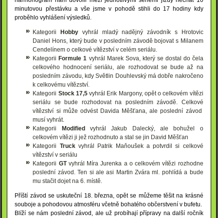
minutovou přestávku a vše jsme v pohodě stihli do 17 hodiny kdy
proběhlo vyhlášení výsledků.
Kategorii
Hobby
vyhrál mladý nadějný závodník s Hrotovic
Daniel Hons, který bude v posledním závodě bojovat s Milanem
Cendelínem o celkové vítězství v celém seriálu.
Kategorii
Formule 1
vyhrál Marek Sova, který se dostal do čela
celkového hodnocení seriálu, ale rozhodovat se bude až na
posledním závodu, kdy Světlin Douhlevský má dobře nakročeno
k celkovému vítězství.
Kategorii
Stock 17,5
vyhrál Erik Margony, opět o celkovém vítězi
seriálu se bude rozhodovat na posledním závodě. Celkové
vítězství si může odvést Davida Měšťana, ale poslední závod
musí vyhrát.
Kategorii
Modified
vyhrál Jakub Dalecký, ale bohužel o
celkovém vítězi ji jež rozhodnuto a stal se jin David Měšťan
Kategorii
Truck
vyhrál Patrik Maňoušek a potvrdil si celkové
vítězství v seriálu
Kategorii
GT
vyhrál Míra Jurenka a o celkovém vítězi rozhodne
poslední závod. Ten si ale asi Martin Zvára ml. pohlídá a bude
mu stačit dojet na 6. místě.
Příští závod se uskuteční 18. března, opět se můžeme těšit na krásné
souboje a pohodovou atmosféru včetně bohatého občerstvení v bufetu.
Blíží se nám poslední závod, ale už probíhají přípravy na další ročník