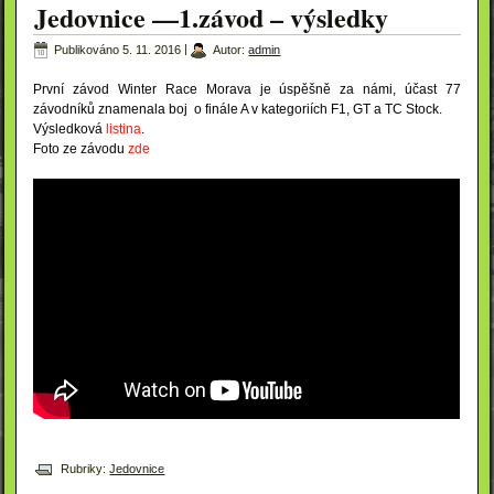
Jedovnice —1.závod – výsledky
Publikováno
5. 11. 2016
|
Autor:
admin
První závod Winter Race Morava je úspěšně za námi, účast 77
závodníků znamenala boj o finále A v kategoriích F1, GT a TC Stock.
Výsledková
listina
.
Foto ze závodu
zde
Rubriky:
Jedovnice