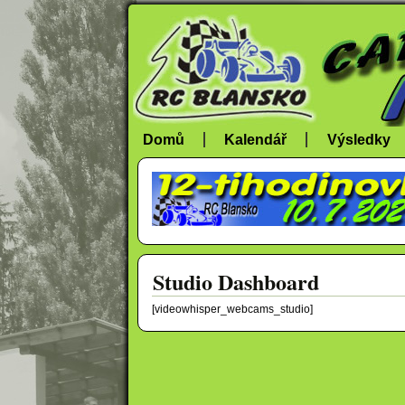
Domů
Kalendář
Výsledky
Studio Dashboard
[videowhisper_webcams_studio]