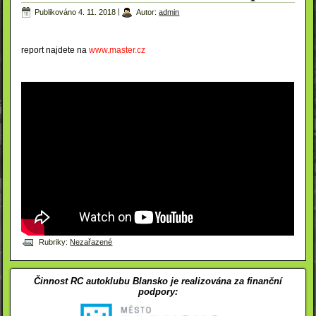
Publikováno
4. 11. 2018
|
Autor:
admin
report najdete na
www.master.cz
Rubriky:
Nezařazené
Činnost RC autoklubu Blansko je realizována za finanční
podpory: