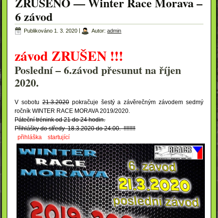
ZRUŠENO — Winter Race Morava –
6 závod
Publikováno
1. 3. 2020
|
Autor:
admin
závod ZRUŠEN !!!
Poslední – 6.závod přesunut na říjen
2020.
V sobotu
21.3.2020
pokračuje šestý a závěrečným závodem sedmý
ročník WINTER RACE MORAVA 2019/2020.
Páteční trénink od 21 do 24 hodin.
Přihlášky do středy 18.3.2020 do 24:00. !!!!!!!!
přihláška
startující