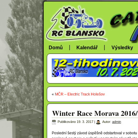
Domů
Kalendář
Výsledky
«
MČR – Electric Track Holešov
Winter Race Morava 2016/2
Publikováno
19. 3. 2017
|
Autor:
admin
Poslední šestý závod úspěšně odstartoval v sobotu 