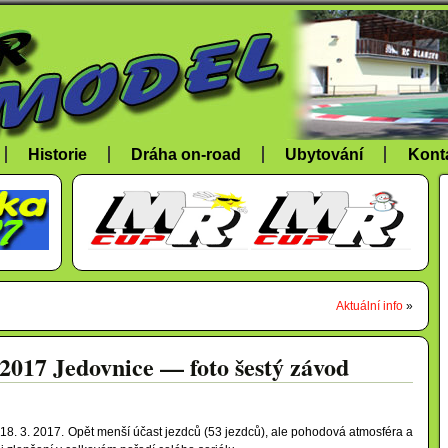
Historie
Dráha on-road
Ubytování
Kont
Aktuální info
»
017 Jedovnice — foto šestý závod
18. 3. 2017. Opět menší účast jezdců (53 jezdců), ale pohodová atmosféra a