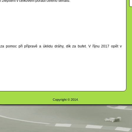
 zlepšení v celkovém pořadí celého seriálu.
a pomoc při přípravě a úklidu dráhy, dík za bufet. V říjnu 2017 opět v
Copyright © 2014.