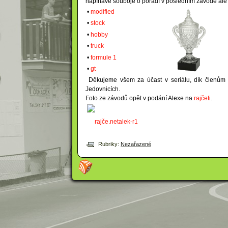
napínavé souboje o pořadí v posledním závodě ale i
•
modified
•
stock
•
hobby
•
truck
•
formule 1
•
gt
Děkujeme všem za účast v seriálu, dík členům z
Jedovnicích.
Foto ze závodů opět v podání Alexe na
rajčeti
.
rajče.net
alek-r1
Rubriky:
Nezařazené