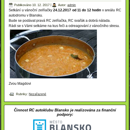
Publikováno
10. 12. 2017
|
Autor:
admin
Setkání u vánoční zelňačky
24.12.2017 od 11 do 12 hodin
v areálu RC
autodromu v Blansku.
Bude se podávat pravá RC zelňačka, RC svařák a dobrá nálada.
Rádi se s Vámi setkáme na kus řeči a odreagování z vánočního stresu.
Zvou Magdovi
Rubriky:
Nezařazené
Činnost RC autoklubu Blansko je realizována za finanční
podpory: