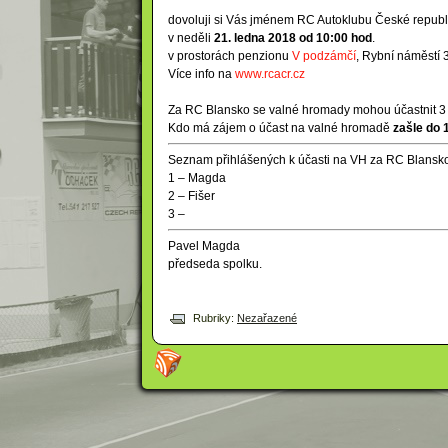
dovoluji si Vás jménem RC Autoklubu České republ
v neděli
21. ledna 2018 od 10:00 hod
.
v prostorách penzionu
V podzámčí
, Rybní náměstí
Více info na
www.rcacr.cz
Za RC Blansko se valné hromady mohou účastnit 3 
Kdo má zájem o účast na valné hromadě
zašle do 
Seznam přihlášených k účasti na VH za RC Blansk
1 – Magda
2 – Fišer
3 –
Pavel Magda
předseda spolku.
Rubriky:
Nezařazené