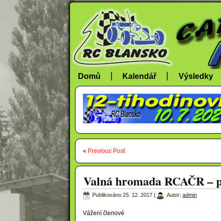
Domů
Kalendář
Výsledky
«
Previous Post
Valná hromada RCAČR – 
Publikováno
25. 12. 2017
|
Autor:
admin
Vážení členové