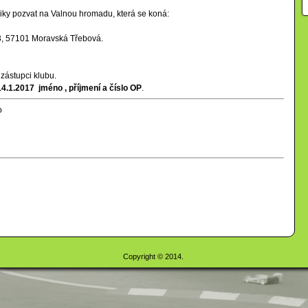
iky pozvat na Valnou hromadu, která se koná:
 3, 57101 Moravská Třebová.
zástupci klubu.
14.1.2017 jméno , příjmení a číslo OP
.
o
Copyright © 2014.