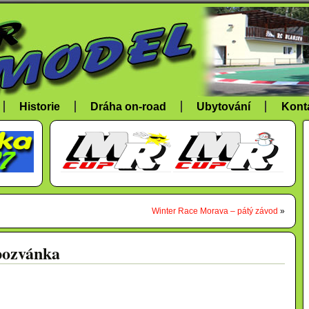
Historie
Dráha on-road
Ubytování
Kont
Winter Race Morava – pátý závod
»
pozvánka