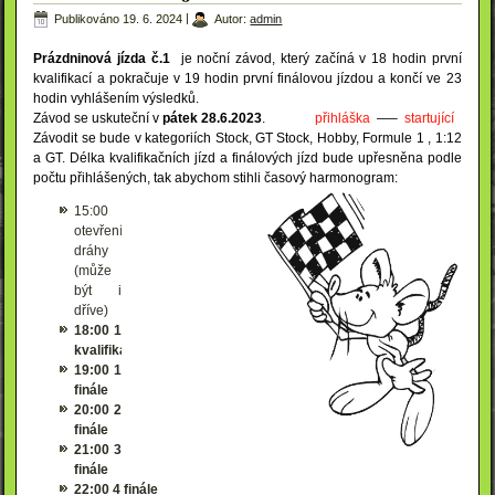
Publikováno
19. 6. 2024
|
Autor:
admin
Prázdninová jízda č.1
je noční závod, který začíná v 18 hodin první
kvalifikací a pokračuje v 19 hodin první finálovou jízdou a končí ve 23
hodin vyhlášením výsledků.
Závod se uskuteční v
pátek 28
.6.2023
.
přihláška
—–
startující
Závodit se bude v kategoriích Stock, GT Stock, Hobby, Formule 1 , 1:12
a GT. Délka kvalifikačních jízd a finálových jízd bude upřesněna podle
počtu přihlášených, tak abychom stihli časový harmonogram:
15:00
otevření
dráhy
(může
být i
dříve)
18:00 1
kvalifikace
19:00 1
finále
20:00 2
finále
21:00 3
finále
22:00 4 finále