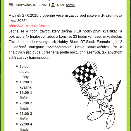
Publikováno
16. 6. 2025
|
Autor:
admin
V pátek 27.6.2025 proběhne večerní závod pod názvem „Prázdninová
jízda 2025“
přihláška
startovní listina
Jedná se o noční závod, který začíná v 18 hodin první kvalifikací a
pokračuje 4x finálovou jízdou a končí ve 23 hodin vyhlášením výsledků.
Závodit se bude v kategoriích Hobby, Stock, GT Stock, Formule 1, 1:12
+ vložené kategorie
12-tihodinovka
. Délka kvalifikačních jízd a
finálových jízd bude upřesněna podle počtu přihlášených, tak abychom
stihli časový harmonogram:
15:00
otevření
dráhy
18:00 1
kvalifikace
19:00 1
finále
20:00 2
finále
21:00 3
finále
22:00 4
finále