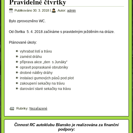
Pravidelné čtvrtky
Publikováno
30. 3. 2018
|
Autor:
admin
Bylo zprovozněno WC.
Od čtvrtka 5. 4. 2018 začínáme s pravidelným ježděním na dráze.
Plánované úkoly:
vyhrabat listí a trávu
zamést dráhu
příprava akce „den s Junáky“
opravit popraskané obrubníky
drobné nátěry dráhy
instalaci gumových pásů pod plot
zakoupení sekačky na trávu
darování staré sekačky na trávu
Rubriky:
Nezařazené
Činnost RC autoklubu Blansko je realizována za finanční
podpory: