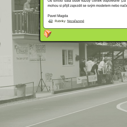
Od tohoto data bude každý čtvrtek odpoledne (z
mohou si přijít zajezdit se svým modelem nebo nač
Pavel Magda
Rubriky:
Nezařazené