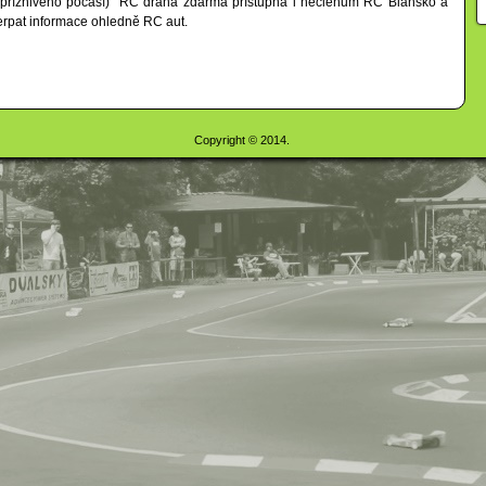
a příznivého počasí) RC dráha zdarma přístupná i nečlenům RC Blansko a
erpat informace ohledně RC aut.
Copyright © 2014.