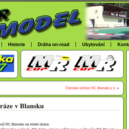
Historie
Dráha on-road
Ubytování
Kont
Členská schůze RC Blansko,z.s.
»
dráze v Blansku
lenů RC Blansko na místní dráze.