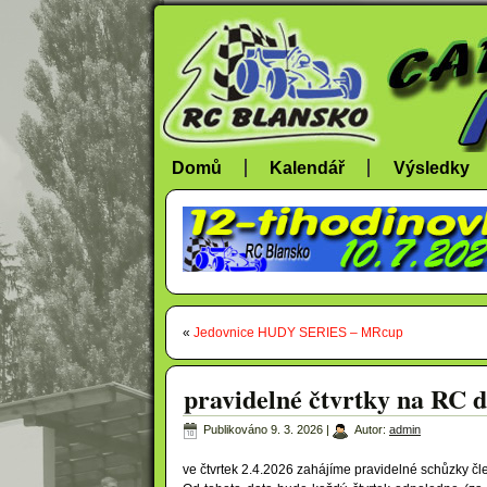
Domů
Kalendář
Výsledky
«
Jedovnice HUDY SERIES – MRcup
pravidelné čtvrtky na RC 
Publikováno
9. 3. 2026
|
Autor:
admin
ve čtvrtek 2.4.2026 zahájíme pravidelné schůzky č