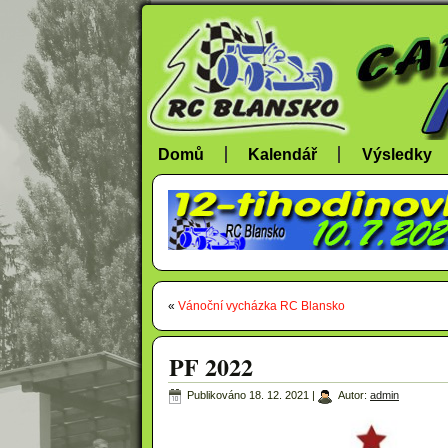
Domů
Kalendář
Výsledky
«
Vánoční vycházka RC Blansko
PF 2022
Publikováno
18. 12. 2021
|
Autor:
admin