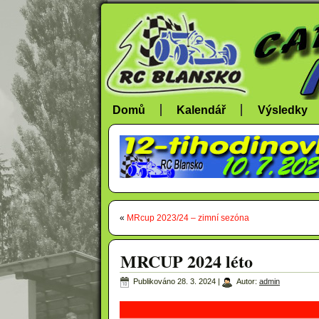
Domů
Kalendář
Výsledky
«
MRcup 2023/24 – zimní sezóna
MRCUP 2024 léto
Publikováno
28. 3. 2024
|
Autor:
admin