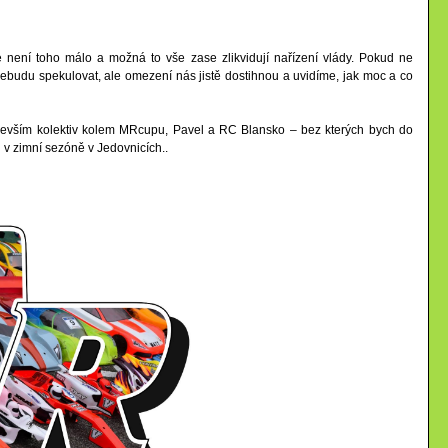
 není toho málo a možná to vše zase zlikvidují nařízení vlády. Pokud ne
udu spekulovat, ale omezení nás jistě dostihnou a uvidíme, jak moc a co
edevším kolektiv kolem MRcupu, Pavel a RC Blansko – bez kterých bych do
i v zimní sezóně v Jedovnicích..