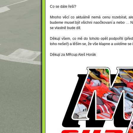
Co se dále řeší?
Mnoho věcí co aktuálně nemá cenu rozebírat, ale
budeme muset být všichni naočkovaní a nebo … Neb
se vlastně bude dít.
Děkuji všem, co mě do tohoto opět podpořili (př
toho nešel!) a těším se, že vše klapne a uvidíme se 
Děkuji za MRcup Aleš Horák