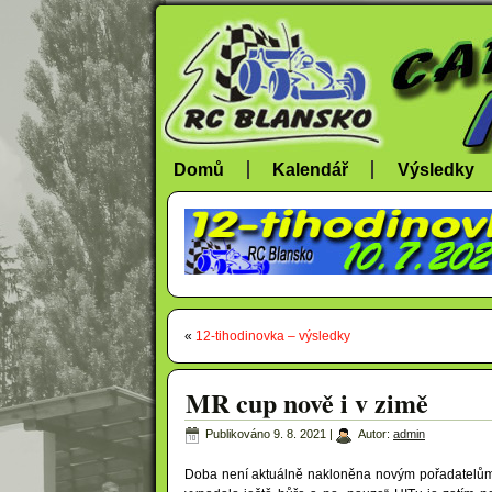
Domů
Kalendář
Výsledky
«
12-tihodinovka – výsledky
MR cup nově i v zimě
Publikováno
9. 8. 2021
|
Autor:
admin
Doba není aktuálně nakloněna novým pořadatelům a