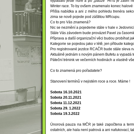
vypadalo ještě hůře a po „pauze“ HITu je zatím n
Winter race. To by ovšem znamenalo konec halové s
Přišla nabídka a ani z mého pohledu trenéra sekc
zima se nově pojede pod záštitou MRcupu.
Co to pro Vás znamená?
Nic se nezmění a pojedeme stále v hale v Jedovnic
Stále Vás závodem bude provázet Pavel za časomí
Příprava a další organizační věci budou probíhat j
Kategorie se pojedou jako v létě, jen přibude katego
Pro registrované jezdce RCAČR bude stále sleva na
Aktuálně jednám s novým pánem Bufetu a vypadá to
Páteční trénink ve večerních hodinách a vlastně vše 
Co to znamená pro pořadatele?
Stanovení termínů v nejistém roce a roce. Máme !
Sobota 16.10.2021
Sobota 20.11.2021
Sobota 11.12.2021
Sobota 29. 1.2022
Sobota 19.3.2022
Únorová pauza na MČR je také započtena a termíno
ostatních, ale hala není patrová a ani nafukovací, ta