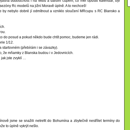
ejasná budoucnost i na Mibu a dalším cupem, co měl opustit kalendář, byl
ezóny Rc modelů na jižní Moravě úplně. A to nechceš!
e by nebylo dobré jí odmítnout a vzniklo sloučení MRcupu s RC Blansko a
ích.
rou.
ako do posud a pokud někdo bude chtít pomoc, budeme jen rádi.
rie 1/12.
 startovném (přebírám i se závazky).
, že mňamky z Blanska budou i v Jedovnicích.
jak jste zvyklí …
vě jsme se snažili netrefit do Bohumína a zbytečně nestřílet termíny do
kže to úplně vykrýt nešlo.