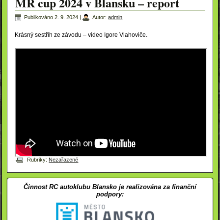
MR cup 2024 v Blansku – report
Publikováno
2. 9. 2024
|
Autor:
admin
Krásný sestřih ze závodu – video Igore Vlahoviče.
Rubriky:
Nezařazené
Činnost RC autoklubu Blansko je realizována za finanční
podpory: