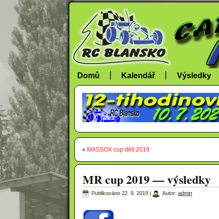
Domů
Kalendář
Výsledky
«
MASSOX cup dětí 2019
MR cup 2019 — výsledky
Publikováno
22. 9. 2019
|
Autor:
admin