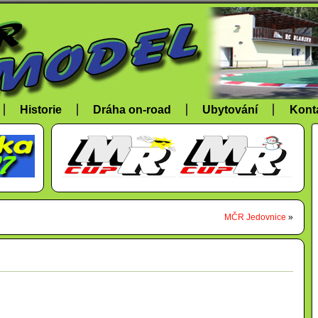
Historie
Dráha on-road
Ubytování
Kont
MČR Jedovnice
»