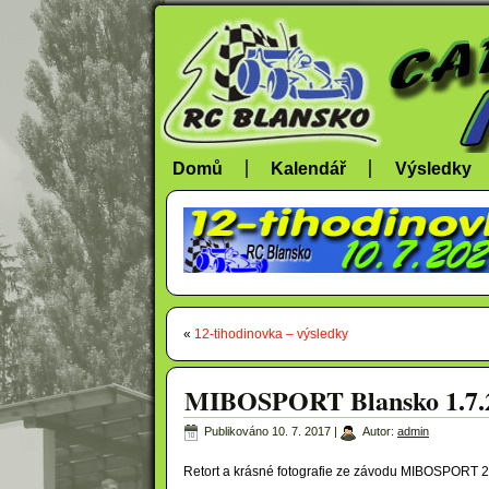
Domů
Kalendář
Výsledky
«
12-tihodinovka – výsledky
MIBOSPORT Blansko 1.7.20
Publikováno
10. 7. 2017
|
Autor:
admin
Retort a krásné fotografie ze závodu MIBOSPORT 