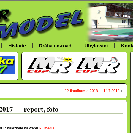
Historie
Dráha on-road
Ubytování
Kont
12-tihodinovka 2018 — 14.7.2018
»
17 — report, foto
2017 naleznete na webu
RCmedia
.