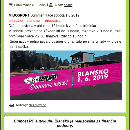
Publikováno
6. 5. 2019
|
Autor:
admin
MIBOSPORT
Summer Race sobota 1.6.2019
přihláška
startující
propozice
Dráha otevřena v pátek od 12 hodin k volnému tréninku.
V sobotu prezentace závodníků do 8 hodin, rozprava v 9 hodin, strat
první kvalifikace v 9:30, finálové jízdy od 13 hodin.
Směr jízdy – jedna jízda protisměr druhá jízda po směru jízdy — prostě
na střídačku.
Rubriky:
Nezařazené
Činnost RC autoklubu Blansko je realizována za finanční
podpory: