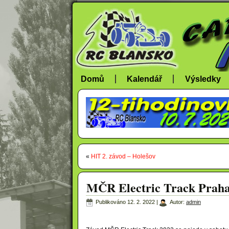
Domů
Kalendář
Výsledky
«
HIT 2. závod – Holešov
MČR Electric Track Prah
Publikováno
12. 2. 2022
|
Autor:
admin