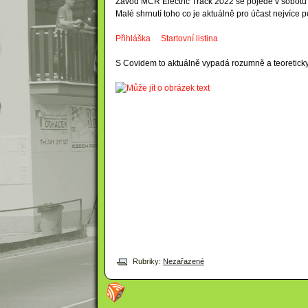
Závod MČR Electric Track 2022 se pojede v sobotu 
Malé shrnutí toho co je aktuálně pro účast nejvíce pot
Přihláška
Startovní listina
S Covidem to aktuálně vypadá rozumně a teoreticky se
Rubriky:
Nezařazené