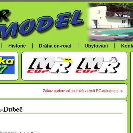
Historie
Dráha on-road
Ubytování
Kont
Zákaz parkování na trávě v okolí RC autodromu
»
a-Dubeč