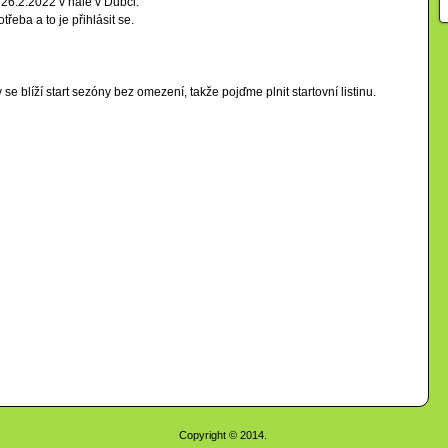
26.2.2022 v hale v Dubči.
řeba a to je přihlásit se.
 blíží start sezóny bez omezení, takže pojďme plnit startovní listinu.
Copyright © 2014.