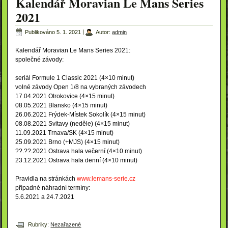
Kalendář Moravian Le Mans Series
2021
Publikováno
5. 1. 2021
|
Autor:
admin
Kalendář Moravian Le Mans Series 2021:
společné závody:
seriál Formule 1 Classic 2021 (4×10 minut)
volné závody Open 1/8 na vybraných závodech
17.04.2021 Otrokovice (4×15 minut)
08.05.2021 Blansko (4×15 minut)
26.06.2021 Frýdek-Místek Sokolík (4×15 minut)
08.08.2021 Svitavy (neděle) (4×15 minut)
11.09.2021 Trnava/SK (4×15 minut)
25.09.2021 Brno (+MJS) (4×15 minut)
??.??.2021 Ostrava hala večerní (4×10 minut)
23.12.2021 Ostrava hala denní (4×10 minut)
Pravidla na stránkách
www.lemans-serie.cz
případné náhradní termíny:
5.6.2021 a 24.7.2021
Rubriky:
Nezařazené