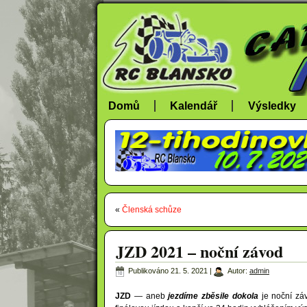
Domů
Kalendář
Výsledky
«
Členská schůze
JZD 2021 – noční závod
Publikováno
21. 5. 2021
|
Autor:
admin
JZD
— aneb
jezdíme zběsile dokola
je noční zá