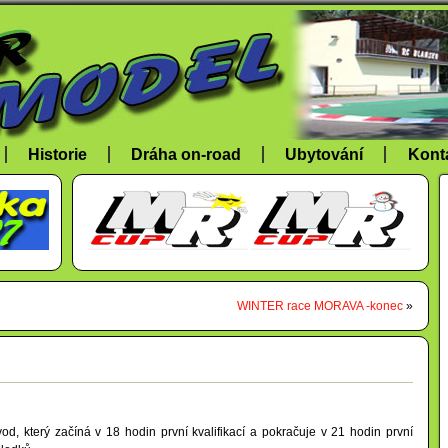
Historie
Dráha on-road
Ubytování
Kont
WINTER race MORAVA -konec
»
vod, který začíná v 18 hodin první kvalifikací a pokračuje v 21 hodin první