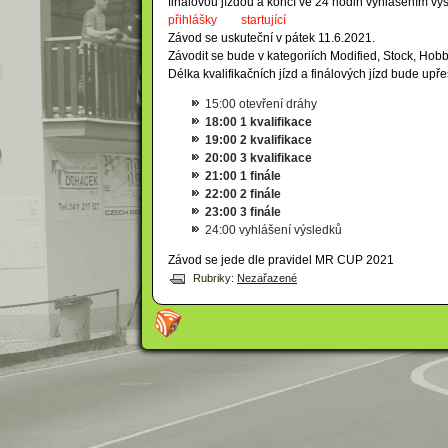
finálovou jízdou a končí ve 24 hodin vyhlášením vý
přihlášky
startující
Závod se uskuteční v pátek 11.6.2021.
Závodit se bude v kategoriích Modified, Stock, Hobb
Délka kvalifikačních jízd a finálových jízd bude u
15:00 otevření dráhy
18:00 1 kvalifikace
19:00 2 kvalifikace
20:00 3 kvalifikace
21:00 1 finále
22:00 2 finále
23:00 3 finále
24:00 vyhlášení výsledků
Závod se jede dle pravidel MR CUP 2021
Rubriky:
Nezařazené