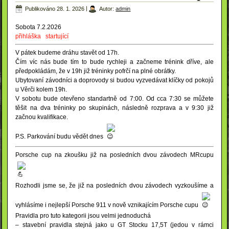
Publikováno
28. 1. 2026
|
Autor:
admin
Sobota 7.2.2026
přihláška
startující
V pátek budeme dráhu stavět od 17h.
Čím víc nás bude tím to bude rychleji a začneme trénink dříve, ale
předpokládám, že v 19h již tréninky pofrčí na plné obrátky.
Ubytovaní závodníci a doprovody si budou vyzvedávat klíčky od pokojů
u Věrči kolem 19h.
V sobotu bude otevřeno standartně od 7:00. Od cca 7:30 se můžete
těšit na dva tréninky po skupinách, následně rozprava a v 9:30 již
začnou kvalifikace.
P.S. Parkování budu vědět dnes
Porsche cup na zkoušku již na posledních dvou závodech MRcupu
Rozhodli jsme se, že již na posledních dvou závodech vyzkoušíme a
vyhlásíme i nejlepší Porsche 911 v nově vznikajícím Porsche cupu
Pravidla pro tuto kategorii jsou velmi jednoduchá
– stavební pravidla stejná jako u GT Stocku 17,5T (jedou v rámci