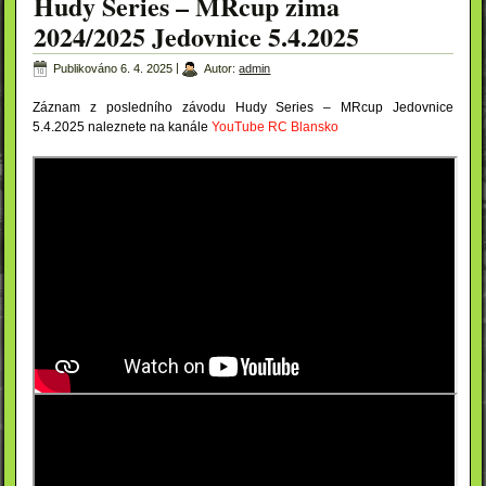
Hudy Series – MRcup zima
2024/2025 Jedovnice 5.4.2025
Publikováno
6. 4. 2025
|
Autor:
admin
Záznam z posledního závodu Hudy Series – MRcup Jedovnice
5.4.2025 naleznete na kanále
YouTube RC Blansko