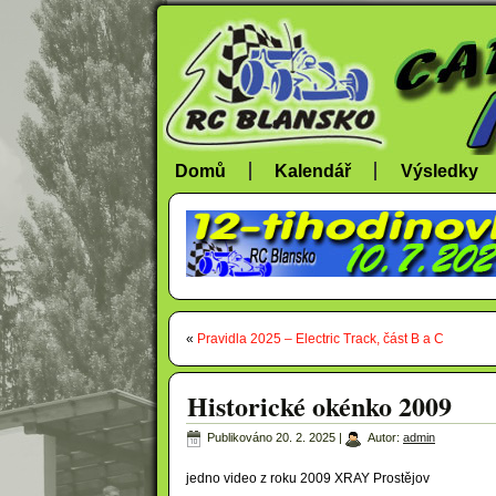
Domů
Kalendář
Výsledky
«
Pravidla 2025 – Electric Track, část B a C
Historické okénko 2009
Publikováno
20. 2. 2025
|
Autor:
admin
jedno video z roku 2009 XRAY Prostějov