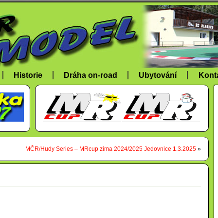
Historie
Dráha on-road
Ubytování
Kont
MČR/Hudy Series – MRcup zima 2024/2025 Jedovnice 1.3.2025
»