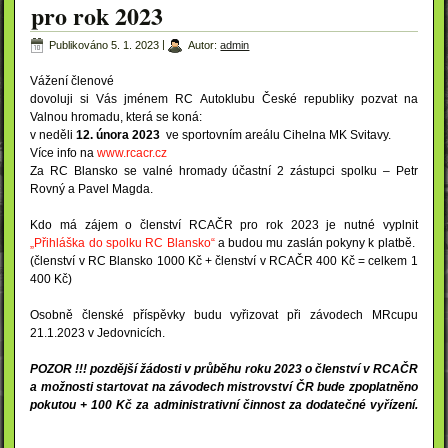
pro rok 2023
Publikováno
5. 1. 2023
|
Autor:
admin
Vážení členové
dovoluji si Vás jménem RC Autoklubu České republiky pozvat na
Valnou hromadu, která se koná:
v neděli
12. února 2023
ve sportovním areálu Cihelna MK Svitavy.
Více info na
www.rcacr.cz
Za RC Blansko se valné hromady účastní 2 zástupci spolku – Petr
Rovný a Pavel Magda.
Kdo má zájem o členství RCAČR pro rok 2023 je nutné vyplnit
„Přihláška do spolku RC Blansko“
a budou mu zaslán pokyny k platbě.
(členství v RC Blansko 1000 Kč + členství v RCAČR 400 Kč = celkem 1
400 Kč)
Osobně členské příspěvky budu vyřizovat při závodech MRcupu
21.1.2023 v Jedovnicích.
POZOR !!! pozdější žádosti v průběhu roku 2023 o členství v RCAČR
a možnosti startovat na závodech mistrovství ČR bude zpoplatněno
pokutou + 100 Kč za administrativní činnost za dodatečné vyřízení.