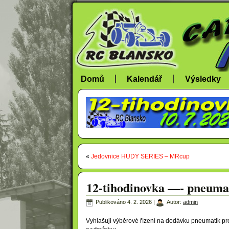
Domů
Kalendář
Výsledky
«
Jedovnice HUDY SERIES – MRcup
12-tihodinovka —- pneuma
Publikováno
4. 2. 2026
|
Autor:
admin
Vyhlašuji výběrové řízení na dodávku pneumatik pro