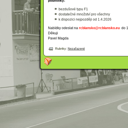
podmínky:
bezdušové typu F1
dostatečné množství pro všechny
k dispozici nejpozději od 1.4.2026
Nabídky odeslat na
rcblansko@rcblansko.eu
do 1
Děkuji
Pavel Magda
Rubriky:
Nezařazené