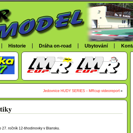
Historie
Dráha on-road
Ubytování
Kont
Jedovnice HUDY SERIES – MRcup videoreport
»
tiky
 27. ročník 12-tihodinovky v Blansku.