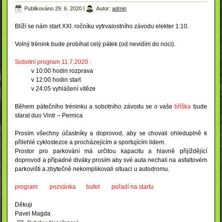
Publikováno
29. 6. 2020
|
Autor:
admin
Blíží se nám start XXI. ročníku vytrvalostního závodu elekter 1:10.
Volný trénink bude probíhat celý pátek (od nevidím do noci).
Sobotní program 11.7.2020 :
v 10:00 hodin rozprava
v 12:00 hodin start
v 24:05 vyhlášení vítěze
Během pátečního tréninku a sobotního závodu se o vaše
bříška
bude
starat duo Vintr – Pernica
Prosím všechny účastníky a doprovod, aby se chovali ohleduplně k
přilehlé cyklostezce a procházejícím a sportujícím lidem.
Prostor pro parkování má určitou kapacitu a hlavně přijíždějící
doprovod a případné diváky prosím aby své auta nechali na asfaltovém
parkovišti a zbytečně nekomplikovali situaci u autodromu.
program
pozvánka
bufet
pořadí na startu
Děkuji
Pavel Magda