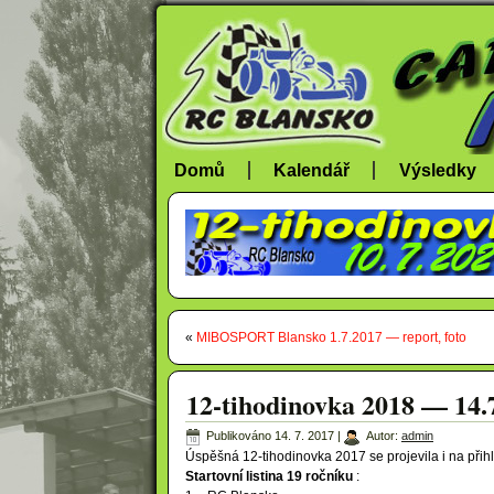
Domů
Kalendář
Výsledky
«
MIBOSPORT Blansko 1.7.2017 — report, foto
12-tihodinovka 2018 — 14.
Publikováno
14. 7. 2017
|
Autor:
admin
Úspěšná 12-tihodinovka 2017 se projevila i na přih
Startovní listina 19 ročníku
: