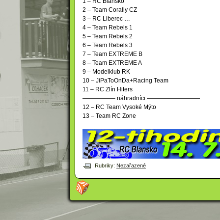
1 – RC Blansko
2 – Team Corally CZ
3 – RC Liberec
…
4 – Team Rebels 1
5 – Team Rebels 2
6 – Team Rebels 3
7 – Team EXTREME B
8 – Team EXTREME A
9 – Modelklub RK
10 – JiPaToOnDa+Racing Team
11 – RC Zlín Hiters
—————– náhradníci —————————
12 – RC Team Vysoké Mýto
13 – Team RC Zone
Rubriky:
Nezařazené