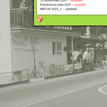
12-tihodinovka 2025 –
výsledek
Prázdninová jízda 2025 –
výsledek
MRCUP 2025_2 – výsledek