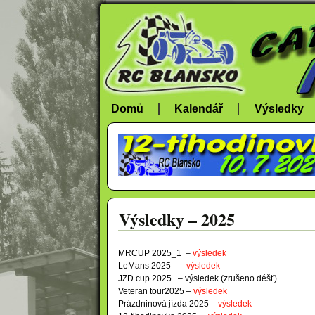
Domů
Kalendář
Výsledky
Výsledky – 2025
MRCUP 2025_1 –
výsledek
LeMans 2025 –
výsledek
JZD cup 2025 – výsledek (zrušeno déšť)
Veteran tour2025 –
výsledek
Prázdninová jízda 2025 –
výsledek