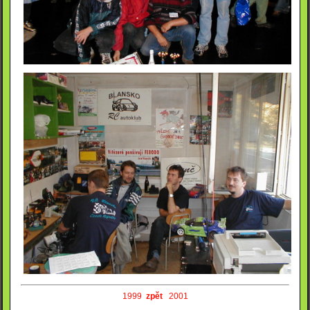
1999
zpět
2001