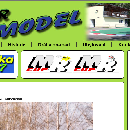
Historie
Dráha on-road
Ubytování
Kont
 RC autodromu.